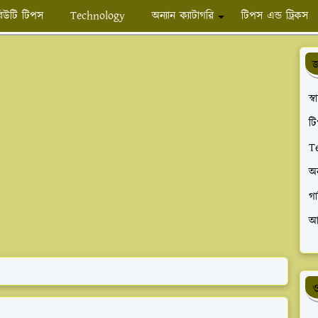
িউটি টিপস
Technology
অন্যান ক্যাটাগরি
টিপস এন্ড ট্রিকস
জ
স্
টি
T
অ
গা
আ
ও