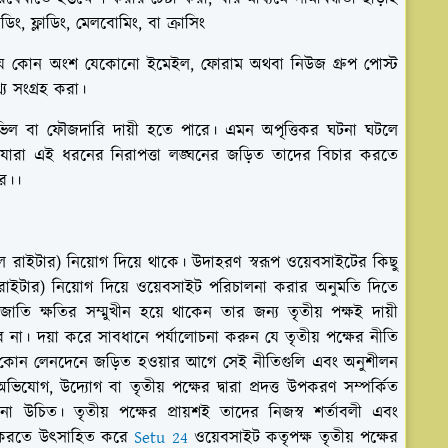
, ফ্লাডিং, মেলবোমিং, বা ক্রাসিং
 যে কোন অংশ যেকোনো ইমেইল, ফোরাম অথবা নিউজ গ্রুপ পোস্ট
তথ্য সংগ্রহ করা।
 সিভিল বা ফৌজদারি দায়ী হতে পারে। এমন অপৃত্তিকর ঘটনা ঘটলে
যারা এই ধরনের নিরাপত্তা লঙ্ঘনের জড়িত তাদের বিচার করতে
ে।।
েল রাইটার) নিয়োগ দিয়ে থাকে। উদাহরণ স্বরূপ ওয়েবসাইটের কিছু
টিকেল রাইটার) নিয়োগ দিয়ে ওয়েবসাইট পরিচালনা করার অনুমতি দিতে
তি ক্ষতির সম্মুখীন হয়ে থাকেন তার জন্য তৃতীয় পক্ষই দায়ী
 না। দয়া করে সাবধানে পর্যালোচনা করুন যে তৃতীয় পক্ষের নীতি
 কোন লেনদেনে জড়িত হওয়ার আগে সেই নীতিগুলি এবং অনুশীলন
িযোগ, উদ্যোগ বা তৃতীয় পক্ষের দ্বারা প্রদত্ত উপকরণ সম্পর্কিত
নো উচিত। তৃতীয় পক্ষের প্রায়শই তাদের নিজস্ব শর্তাবলী এবং
া করতে উৎসাহিত করে
Setu 24
ওয়েবসাইট কতৃপক্ষ তৃতীয় পক্ষের