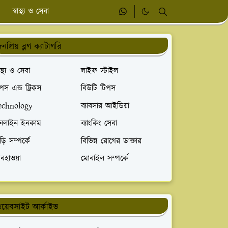
স্বাস্থ্য ও সেবা
নপ্রিয় ব্লগ ক্যাটাগরি
বাস্থ্য ও সেবা
লাইফ স্টাইল
পস এন্ড ট্রিকস
বিউটি টিপস
echnology
ব্যাবসার আইডিয়া
নলাইন ইনকাম
ব্যাংকিং সেবা
ড়ি সম্পর্কে
বিভিন্ন রোগের ডাক্তার
বহাওয়া
মোবাইল সম্পর্কে
য়েবসাইট আর্কাইভ