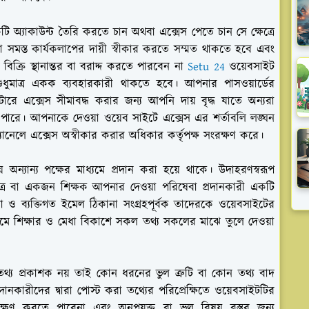
 অ্যাকাউন্ট তৈরি করতে চান অথবা এক্সেস পেতে চান সে ক্ষেত্রে
 সমস্ত কার্যকলাপের দায়ী স্বীকার করতে সম্মত থাকতে হবে এবং
্রি স্থানান্তর বা বরাদ্দ করতে পারবেন না
Setu 24
ওয়েবসাইট
শুধুমাত্র একক ব্যবহারকারী থাকতে হবে। আপনার পাসওয়ার্ডের
রে এক্সেস সীমাবদ্ধ করার জন্য আপনি দায় বৃদ্ধ যাতে অন্যরা
 পারে। আপনাকে দেওয়া ওয়েব সাইটে এক্সেস এর শর্তাবলি লঙ্ঘন
যানেলে এক্সেস অস্বীকার করার অধিকার কর্তৃপক্ষ সংরক্ষণ করে।
্যান্য পক্ষের মাধ্যমে প্রদান করা হয়ে থাকে। উদাহরণস্বরূপ
াত্র বা একজন শিক্ষক আপনার দেওয়া পরিষেবা প্রদানকারী একটি
না ও ব্যক্তিগত ইমেল ঠিকানা সংগ্রহপূর্বক তাদেরকে ওয়েবসাইটের
ধ্যমে শিক্ষার ও মেধা বিকাশে সকল তথ্য সকলের মাঝে তুলে দেওয়া
য প্রকাশক নয় তাই কোন ধরনের ভুল ত্রুটি বা কোন তথ্য বাদ
দানকারীদের দ্বারা পোস্ট করা তথ্যের পরিপ্রেক্ষিতে ওয়েবসাইটটির
ীক্ষণ করতে পারেনা এবং অনপযুক্ত বা ভুল বিষয় বস্তুর জন্য