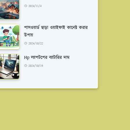
2024/11/4
পাসওয়ার্ড ছাড়া ওয়াইফাই কানেক্ট করার
উপায়
2024/10/22
Hp ল্যাপটপের ব্যাটারির দাম
2024/10/19