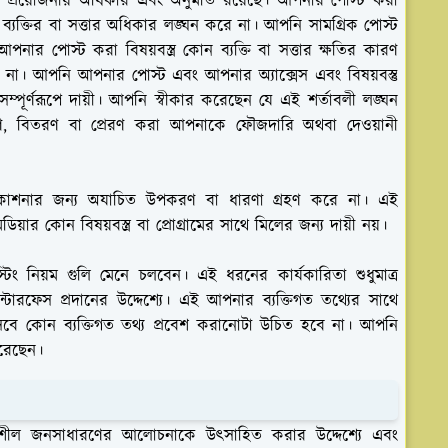
স্ত প্রয়োজনীয় অধিকার এবং অনুমতি রয়েছে। আপনার পোস্ট করা
্য ব্যক্তির বা সত্তার অধিকার লঙ্ঘন করে না। আপনি সামগ্রিক পোস্ট
পনার পোস্ট করা বিষয়বস্ত্র কোন ব্যক্তি বা সত্তার ক্ষতির কারণ
না। আপনি আপনার পোস্ট এবং আপনার অ্যাক্সেস এবং বিষয়বস্তু
ম্পূর্ণরূপে দায়ী। আপনি স্বীকার করেছেন যে এই শর্তাবলী লঙ্ঘন
রেরণ, বিতরণ বা প্রেরণ করা আপনাকে ফৌজদারি অথবা দেওয়ানী
রকাশনার জন্য অযাচিত উপকরণ বা ধারণা গ্রহণ করে না। এই
ার কোন বিষয়বস্ত্র বা প্রোগ্রামের সাথে মিলের জন্য দায়ী নয়।
 নিয়ম গুলি মেনে চলবেন। এই ধরনের কার্যকারিতা শুধুমাত্র
ারফেস প্রদানের উদ্দেশ্যে। এই আপনার ব্যক্তিগত তথ্যের সাথে
সেবে কোন ব্যক্তিগত তথ্য প্রবেশ করানোটা উচিত হবে না। আপনি
েরেছেন।
 চিন্তাশীল জনসাধারণের আলোচনাকে উৎসাহিত করার উদ্দেশ্যে এবং