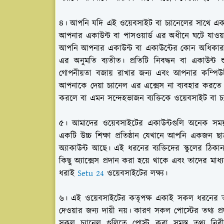
৪। আপনি যদি এই ওয়েবসাইট বা চ্যানেলের সাথে একটি
আপনার একাউন্ট বা পাসওয়ার্ড এর অধীনে ঘটে যাওয়া
আপনি আপনার একাউন্ট বা একাউন্টের কোন অধিকার বিক
এর অনুমতি ব্যতীত। প্রতিটি নিবদ্ধন বা একাউন্ট 
গোপনীয়তা বজায় রাখার জন্য এবং আপনার কম্পিউটা
আপনাকে দেয়া চ্যানেল এর এক্সেস না ব্যবহার করতে
করলে বা এমন সন্দেহভাজন ব্যক্তিকে ওয়েবসাইট বা চ্
৫। আমাদের ওয়েবসাইটের একাউন্টগুলি অনেক সময় অন
একটি উচ্চ শিক্ষা প্রতিষ্ঠান যেখানে আপনি একজন ছ
অ্যাকাউন্ট আছে। এই ধরনের ব্যক্তিদের স্কুলের ঠিকা
কিছু অ্যাক্সেস প্রদান করা হয়ে থাকে এবং তাদের মা
ধরাই
Setu 24
ওয়েবসাইটের লক্ষ্য।
৬। এই ওয়েবসাইটের কতৃপক্ষ একাই সকল ধরনের তথ্
দেওয়ার জন্য দায়ী নয়। কারণ সকল পোস্টের তথ্য প্র
সকল চ্যানেল গুলিতে পোস্ট করা সমস্ত তথ্য নির