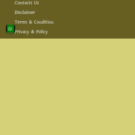
Contacts Us
Disclaimer
Terms & Condition
Privacy & Policy
প্রয়োজনীয় ক্যাটাগরি
সরকারি তথ্য
ইসলামিক খবর
টিপস এন্ড টিপস
স্বাস্থ্য ও সেবা
ব্যাংকিং সেবা
SETU24 ব্লগারের উদ্দেশ্য