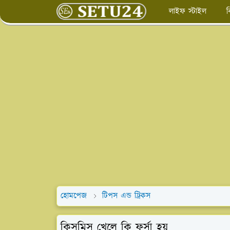
লাইফ স্টাইল
ব
হোমপেজ
টিপস এন্ড ট্রিকস
কিসমিস খেলে কি ফর্সা হয়