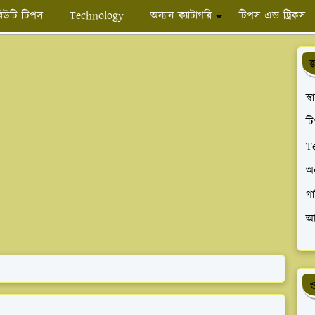
িউটি টিপস
Technology
অন্যান ক্যাটাগরি
টিপস এন্ড ট্রিকস
জ
স্
টি
T
অ
গা
আ
ও